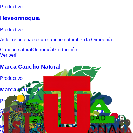
Productivo
Heveorinoquia
Productivo
Actor relacionado con caucho natural en la Orinoquía.
Caucho natural
Orinoquía
Producción
Ver perfil
Marca Caucho Natural
Productivo
Marca Caucho Natural
Productivo
Sello de identidad para visibilizar el caucho natural
colombiano.
Marca
Identidad
Valor agregado
Ver perfil